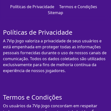
Políticas de Privacidade
Termos e Condições
Sitemap
Políticas de Privacidade
A 7Vip Jogo valoriza a privacidade de seus usuários e
está empenhada em proteger todas as informações
pessoais fornecidas durante o uso de nossos canais de
comunicação. Todos os dados coletados são utilizados
exclusivamente para fins de melhoria contínua da
experiência de nossos jogadores.
Termos e Condições
Os usuários da 7Vip Jogo concordam em respeitar