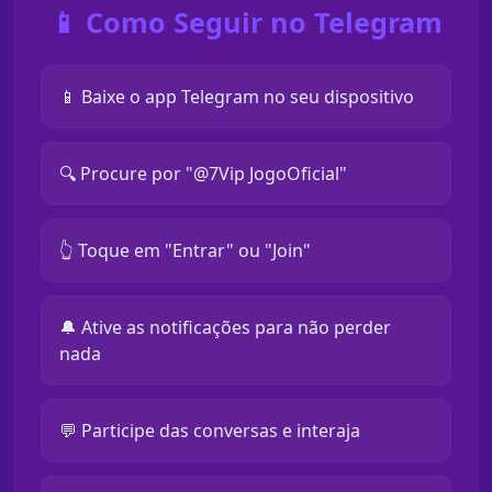
📱 Como Seguir no Telegram
📱 Baixe o app Telegram no seu dispositivo
🔍 Procure por "@7Vip JogoOficial"
👆 Toque em "Entrar" ou "Join"
🔔 Ative as notificações para não perder
nada
💬 Participe das conversas e interaja