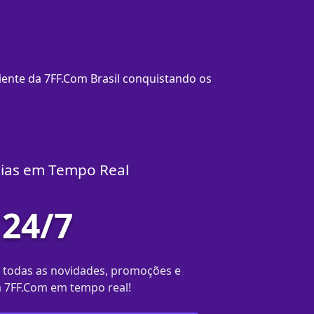
liente da 7FF.Com Brasil conquistando os
cias em Tempo Real
24/7
e todas as novidades, promoções e
a 7FF.Com em tempo real!