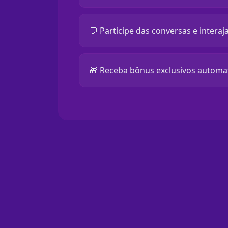
💬 Participe das conversas e interaj
🎁 Receba bônus exclusivos autom