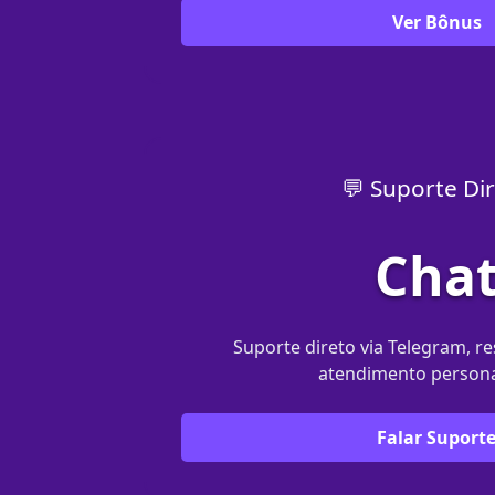
Ver Bônus
💬 Suporte Di
Cha
Suporte direto via Telegram, r
atendimento persona
Falar Suport