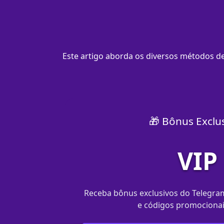
Este artigo aborda os diversos métodos d
🎁 Bônus Exclu
VIP
Receba bônus exclusivos do Telegra
e códigos promocionai