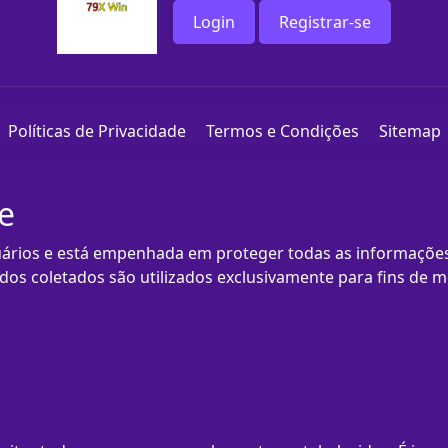
Login
Registrar-se
Políticas de Privacidade
Termos e Condições
Sitemap
de
suários e está empenhada em proteger todas as informaçõe
os coletados são utilizados exclusivamente para fins de m