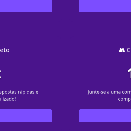
reto
👥 
t
espostas rápidas e
Junte-se a uma com
lizado!
compa
e