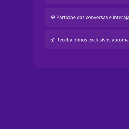
💬 Participe das conversas e interaj
🎁 Receba bônus exclusivos autom