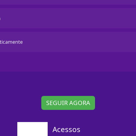
a
aticamente
SEGUIR AGORA
Acessos