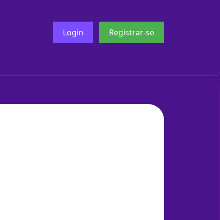
Login
Registrar-se