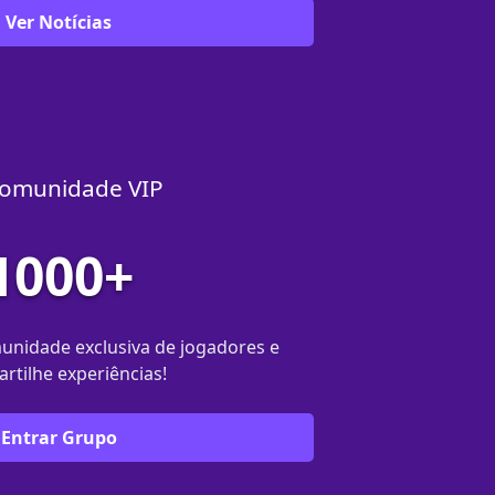
Ver Notícias
Comunidade VIP
1000+
unidade exclusiva de jogadores e
rtilhe experiências!
Entrar Grupo