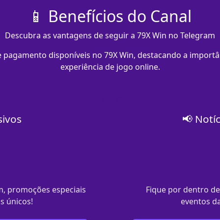
📱 Benefícios do Canal
Descubra as vantagens de seguir a 79X Win no Telegram
e pagamento disponíveis no 79X Win, destacando a importân
experiência de jogo online.
sivos
📢 Notí
m, promoções especiais
Fique por dentro d
s únicos!
eventos d