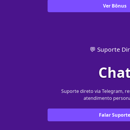
Ver Bônus
💬 Suporte Di
Cha
Suporte direto via Telegram, r
atendimento persona
Falar Suport