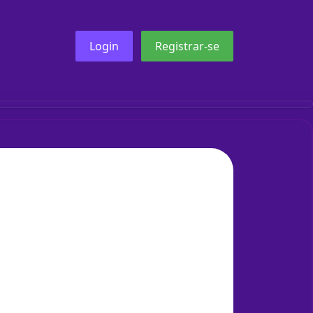
Login
Registrar-se