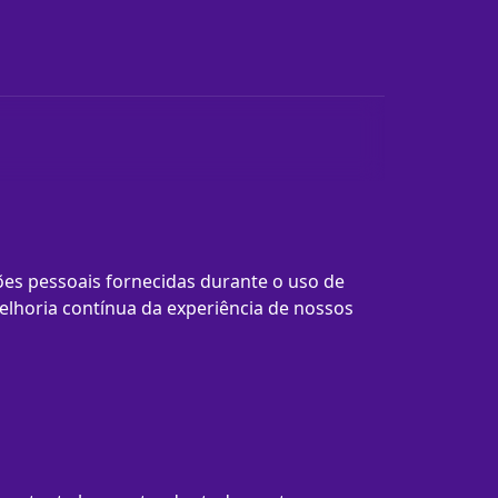
es pessoais fornecidas durante o uso de
elhoria contínua da experiência de nossos