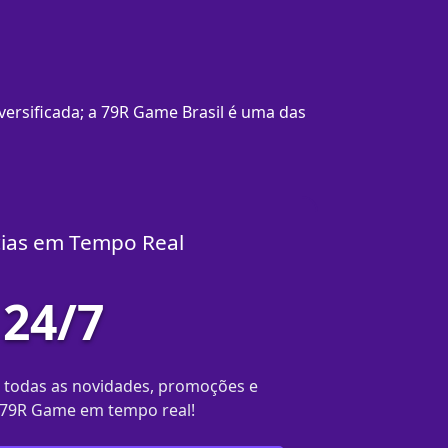
ersificada; a 79R Game Brasil é uma das
cias em Tempo Real
24/7
e todas as novidades, promoções e
 79R Game em tempo real!