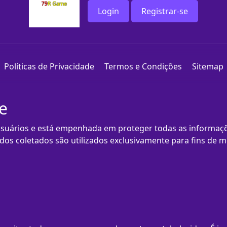
Login
Registrar-se
Políticas de Privacidade
Termos e Condições
Sitemap
de
 usuários e está empenhada em proteger todas as informaçõ
os coletados são utilizados exclusivamente para fins de m