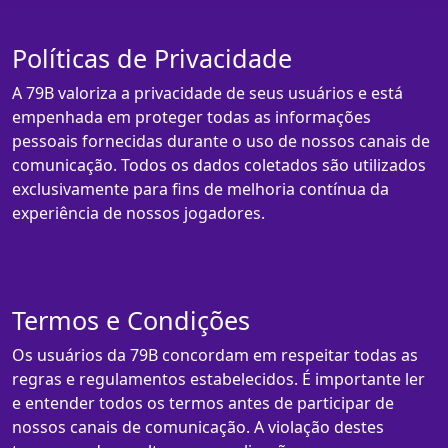
Políticas de Privacidade
A 79B valoriza a privacidade de seus usuários e está
empenhada em proteger todas as informações
pessoais fornecidas durante o uso de nossos canais de
comunicação. Todos os dados coletados são utilizados
exclusivamente para fins de melhoria contínua da
experiência de nossos jogadores.
Termos e Condições
Os usuários da 79B concordam em respeitar todas as
regras e regulamentos estabelecidos. É importante ler
e entender todos os termos antes de participar de
nossos canais de comunicação. A violação destes