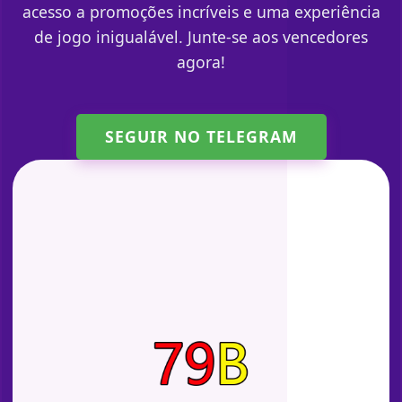
acesso a promoções incríveis e uma experiência
de jogo inigualável. Junte-se aos vencedores
agora!
SEGUIR NO TELEGRAM