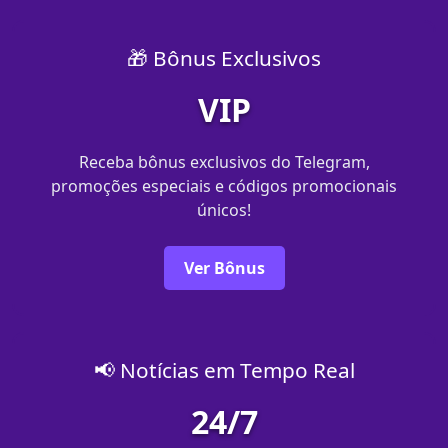
🎁 Bônus Exclusivos
VIP
Receba bônus exclusivos do Telegram,
promoções especiais e códigos promocionais
únicos!
Ver Bônus
📢 Notícias em Tempo Real
24/7