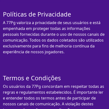
Políticas de Privacidade
A 77Pg valoriza a privacidade de seus usuários e está
empenhada em proteger todas as informações
pessoais fornecidas durante o uso de nossos canais de
comunicação. Todos os dados coletados são utilizados
exclusivamente para fins de melhoria contínua da
experiência de nossos jogadores.
Termos e Condições
Os usuários da 77Pg concordam em respeitar todas as
regras e regulamentos estabelecidos. É importante ler
e entender todos os termos antes de participar de
nossos canais de comunicação. A violação destes