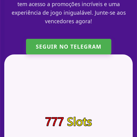
tem acesso a promoções incríveis e uma
experiência de jogo inigualável. Junte-se aos
vencedores agora!
SEGUIR NO TELEGRAM