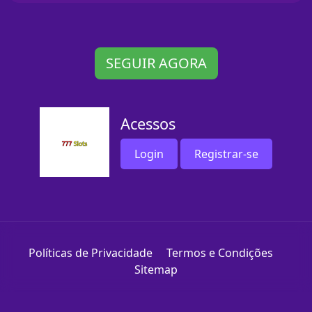
SEGUIR AGORA
Acessos
Login
Registrar-se
Políticas de Privacidade
Termos e Condições
Sitemap