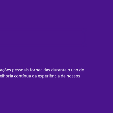
mações pessoais fornecidas durante o uso de
elhoria contínua da experiência de nossos