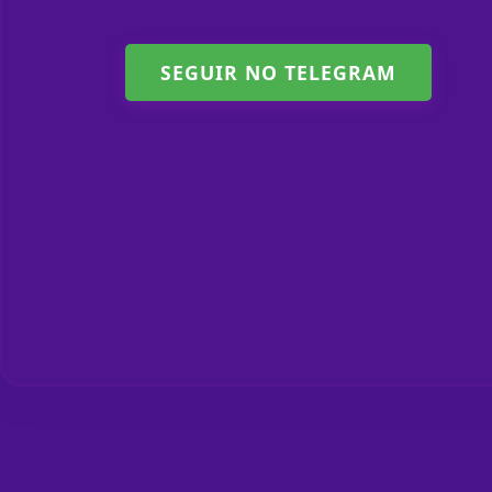
SEGUIR NO TELEGRAM