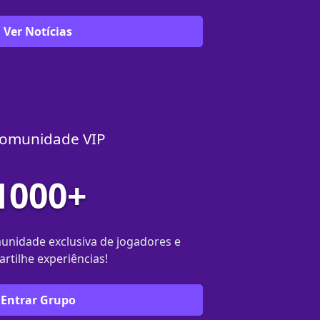
Ver Notícias
Comunidade VIP
1000+
unidade exclusiva de jogadores e
rtilhe experiências!
Entrar Grupo