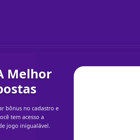
A Melhor
postas
ar bônus no cadastro e
você tem acesso a
e jogo inigualável.