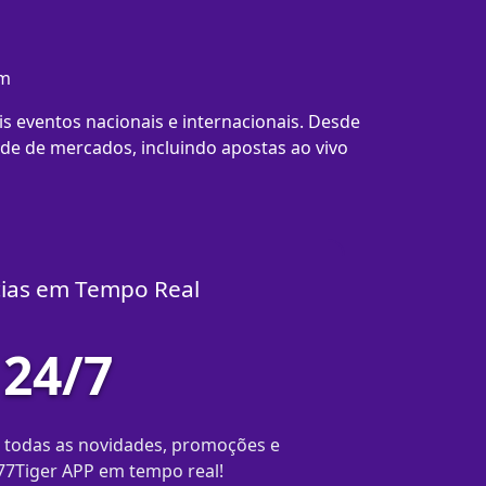
am
s eventos nacionais e internacionais. Desde
de de mercados, incluindo apostas ao vivo
cias em Tempo Real
24/7
e todas as novidades, promoções e
77Tiger APP em tempo real!