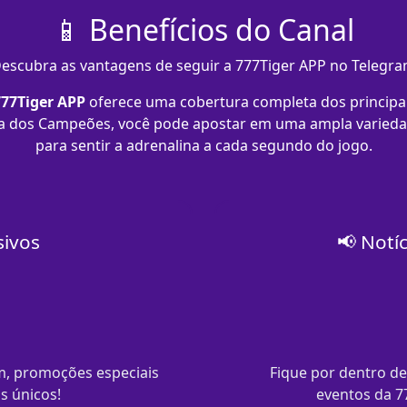
📱 Benefícios do Canal
escubra as vantagens de seguir a 777Tiger APP no Telegr
777Tiger APP
oferece uma cobertura completa dos principai
ga dos Campeões, você pode apostar em uma ampla varieda
para sentir a adrenalina a cada segundo do jogo.
sivos
📢 Notí
m, promoções especiais
Fique por dentro d
s únicos!
eventos da 7