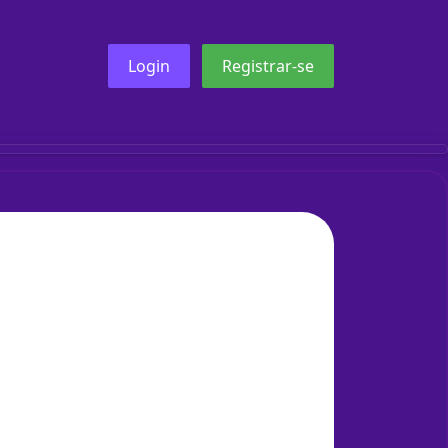
Login
Registrar-se