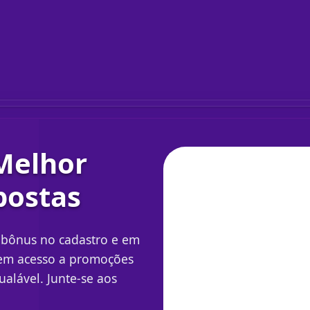
Melhor
postas
 bônus no cadastro e em
tem acesso a promoções
ualável. Junte-se aos