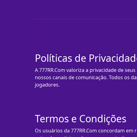
Políticas de Privacida
A 777RR.Com valoriza a privacidade de seu
nossos canais de comunicação. Todos os dad
jogadores.
Termos e Condições
Os usuários da 777RR.Com concordam em res