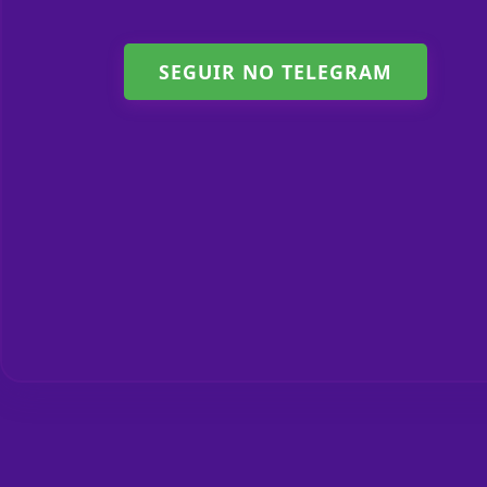
SEGUIR NO TELEGRAM