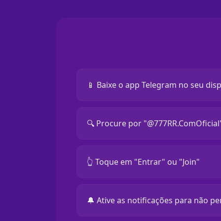
📱 Baixe o app Telegram no seu disp
🔍 Procure por "@777RR.ComOficial
👆 Toque em "Entrar" ou "Join"
🔔 Ative as notificações para não p