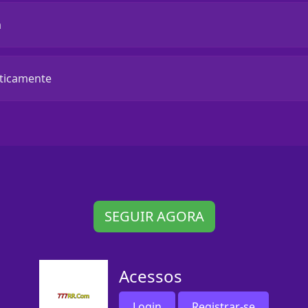
a
aticamente
SEGUIR AGORA
Acessos
Login
Registrar-se