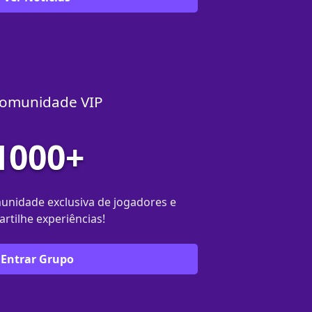
Comunidade VIP
1000+
unidade exclusiva de jogadores e
rtilhe experiências!
Entrar Grupo