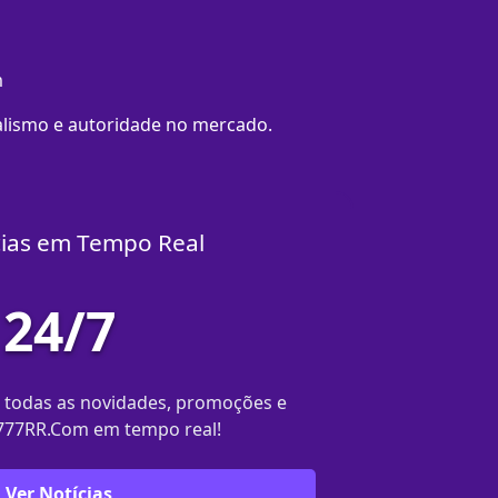
m
alismo e autoridade no mercado.
cias em Tempo Real
24/7
e todas as novidades, promoções e
777RR.Com em tempo real!
Ver Notícias