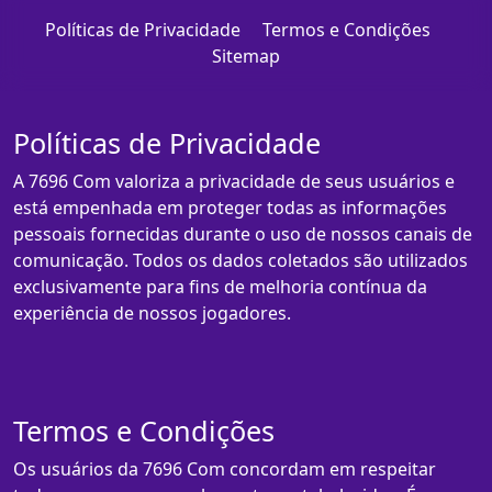
Políticas de Privacidade
Termos e Condições
Sitemap
Políticas de Privacidade
A 7696 Com valoriza a privacidade de seus usuários e
está empenhada em proteger todas as informações
pessoais fornecidas durante o uso de nossos canais de
comunicação. Todos os dados coletados são utilizados
exclusivamente para fins de melhoria contínua da
experiência de nossos jogadores.
Termos e Condições
Os usuários da 7696 Com concordam em respeitar