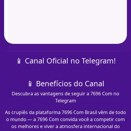
📱 Canal Oficial no Telegram!
📱 Benefícios do Canal
Descubra as vantagens de seguir a 7696 Com no
Telegram
As crupiês da plataforma 7696 Com Brasil vêm de todo
o mundo — a 7696 Com convida você a competir com
os melhores e viver a atmosfera internacional do