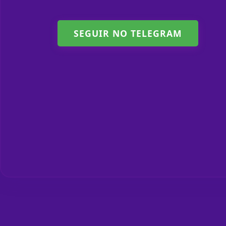
SEGUIR NO TELEGRAM