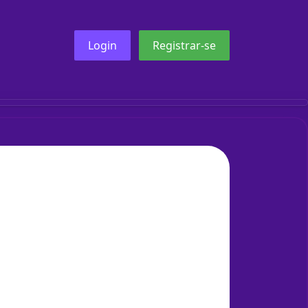
Login
Registrar-se