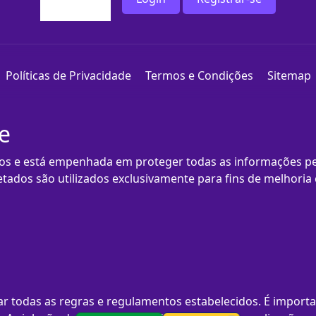
Políticas de Privacidade
Termos e Condições
Sitemap
de
rios e está empenhada em proteger todas as informações p
tados são utilizados exclusivamente para fins de melhoria
 todas as regras e regulamentos estabelecidos. É importa