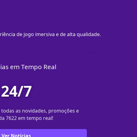
riência de jogo imersiva e de alta qualidade.
cias em Tempo Real
24/7
e todas as novidades, promoções e
da 7622 em tempo real!
Ver Notícias