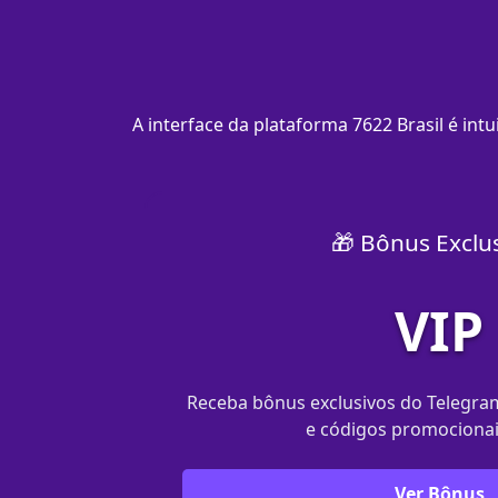
A interface da plataforma 7622 Brasil é intu
🎁 Bônus Exclu
VIP
Receba bônus exclusivos do Telegra
e códigos promocionai
Ver Bônus