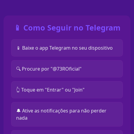
📱 Como Seguir no Telegram
📱 Baixe o app Telegram no seu dispositivo
🔍 Procure por "@73ROficial"
👆 Toque em "Entrar" ou "Join"
🔔 Ative as notificações para não perder
nada