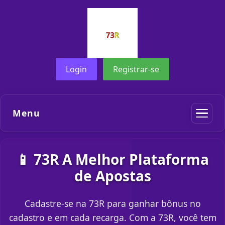
Login
Registrar-se
Menu
📱 73R A Melhor Plataforma
de Apostas
Cadastre-se na 73R para ganhar bônus no
cadastro e em cada recarga. Com a 73R, você tem