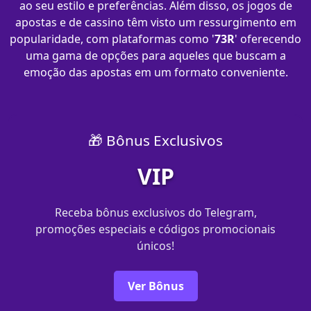
ao seu estilo e preferências. Além disso, os jogos de
apostas e de cassino têm visto um ressurgimento em
popularidade, com plataformas como '
73R
' oferecendo
uma gama de opções para aqueles que buscam a
emoção das apostas em um formato conveniente.
🎁 Bônus Exclusivos
VIP
Receba bônus exclusivos do Telegram,
promoções especiais e códigos promocionais
únicos!
Ver Bônus