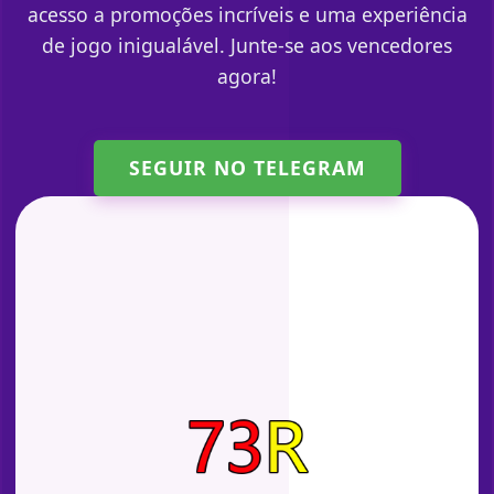
acesso a promoções incríveis e uma experiência
de jogo inigualável. Junte-se aos vencedores
agora!
SEGUIR NO TELEGRAM