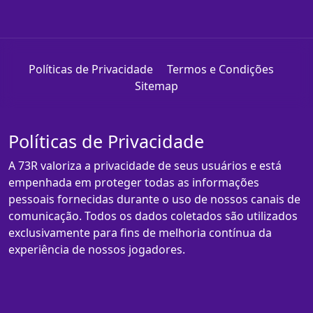
Políticas de Privacidade
Termos e Condições
Sitemap
Políticas de Privacidade
A 73R valoriza a privacidade de seus usuários e está
empenhada em proteger todas as informações
pessoais fornecidas durante o uso de nossos canais de
comunicação. Todos os dados coletados são utilizados
exclusivamente para fins de melhoria contínua da
experiência de nossos jogadores.