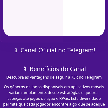
📱 Canal Oficial no Telegram!
📱 Benefícios do Canal
Descubra as vantagens de seguir a 73R no Telegram
Os gêneros de jogos disponíveis em aplicativos móveis
variam amplamente, desde estratégias e quebra-
cabeças até jogos de ação e RPGs. Esta diversidade
permite que cada jogador encontre algo que se adeque