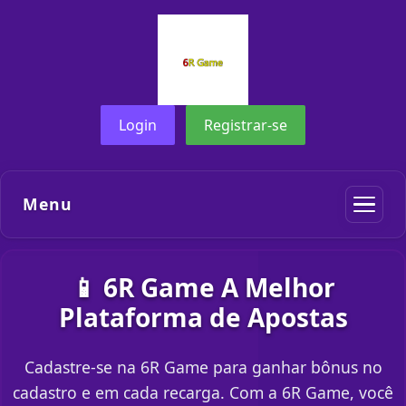
Login
Registrar-se
Menu
📱 6R Game A Melhor
Plataforma de Apostas
Cadastre-se na 6R Game para ganhar bônus no
cadastro e em cada recarga. Com a 6R Game, você