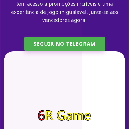
tem acesso a promoções incríveis e uma
experiência de jogo inigualável. Junte-se aos
vencedores agora!
SEGUIR NO TELEGRAM