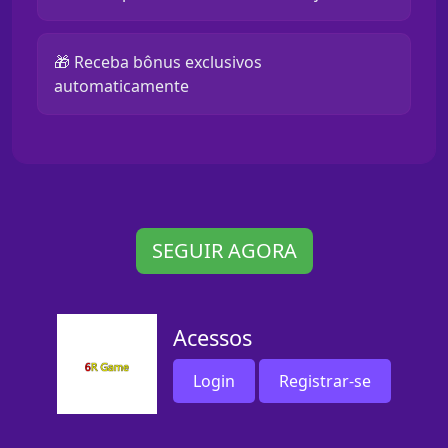
🎁 Receba bônus exclusivos
automaticamente
SEGUIR AGORA
Acessos
Login
Registrar-se