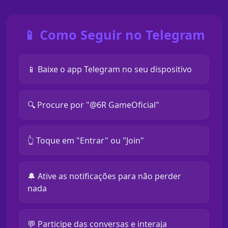
📱 Como Seguir no Telegram
📱 Baixe o app Telegram no seu dispositivo
🔍 Procure por "@6R GameOficial"
👆 Toque em "Entrar" ou "Join"
🔔 Ative as notificações para não perder
nada
💬 Participe das conversas e interaja