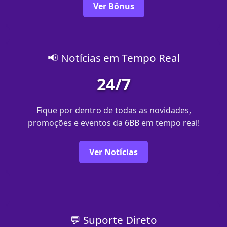
Ver Bônus
📢 Notícias em Tempo Real
24/7
Fique por dentro de todas as novidades,
promoções e eventos da 6BB em tempo real!
Ver Notícias
💬 Suporte Direto