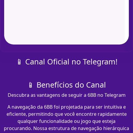
📱 Canal Oficial no Telegram!
📱 Benefícios do Canal
Descubra as vantagens de seguir a 6BB no Telegram
A navegação da 6BB foi projetada para ser intuitiva e
eficiente, permitindo que você encontre rapidamente
qualquer funcionalidade ou jogo que esteja
procurando. Nossa estrutura de navegação hierárquica