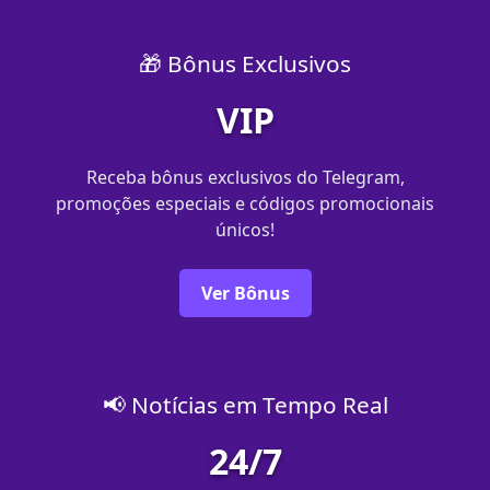
🎁 Bônus Exclusivos
VIP
Receba bônus exclusivos do Telegram,
promoções especiais e códigos promocionais
únicos!
Ver Bônus
📢 Notícias em Tempo Real
24/7