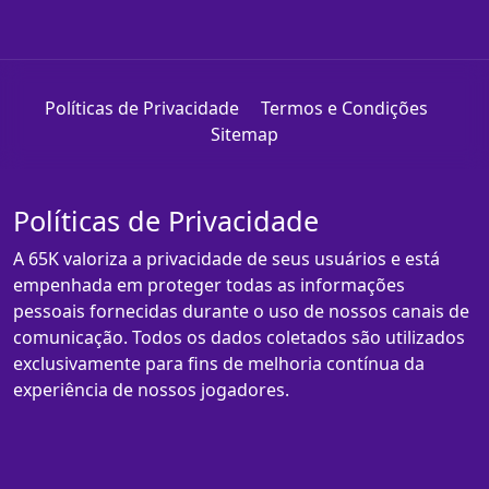
Políticas de Privacidade
Termos e Condições
Sitemap
Políticas de Privacidade
A 65K valoriza a privacidade de seus usuários e está
empenhada em proteger todas as informações
pessoais fornecidas durante o uso de nossos canais de
comunicação. Todos os dados coletados são utilizados
exclusivamente para fins de melhoria contínua da
experiência de nossos jogadores.