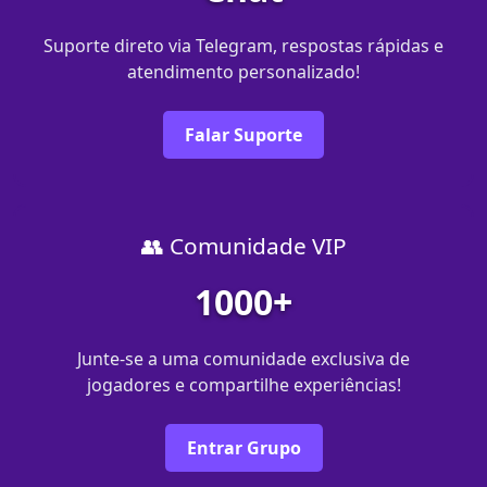
Suporte direto via Telegram, respostas rápidas e
atendimento personalizado!
Falar Suporte
👥 Comunidade VIP
1000+
Junte-se a uma comunidade exclusiva de
jogadores e compartilhe experiências!
Entrar Grupo