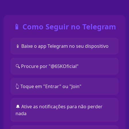
📱 Como Seguir no Telegram
📱 Baixe o app Telegram no seu dispositivo
🔍 Procure por "@65KOficial"
👆 Toque em "Entrar" ou "Join"
🔔 Ative as notificações para não perder
nada