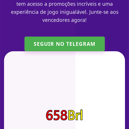
tem acesso a promoções incríveis e uma
experiência de jogo inigualável. Junte-se aos
vencedores agora!
SEGUIR NO TELEGRAM