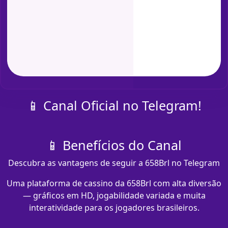
📱 Canal Oficial no Telegram!
📱 Benefícios do Canal
Descubra as vantagens de seguir a 658Brl no Telegram
Uma plataforma de cassino da 658Brl com alta diversão
— gráficos em HD, jogabilidade variada e muita
interatividade para os jogadores brasileiros.