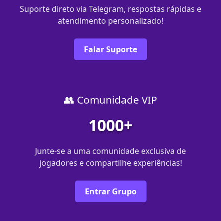
Suporte direto via Telegram, respostas rápidas e
atendimento personalizado!
Falar Suporte
👥 Comunidade VIP
1000+
Junte-se a uma comunidade exclusiva de
jogadores e compartilhe experiências!
Entrar Grupo