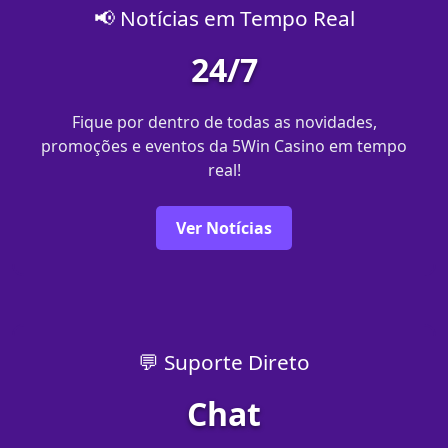
📢 Notícias em Tempo Real
24/7
Fique por dentro de todas as novidades,
promoções e eventos da 5Win Casino em tempo
real!
Ver Notícias
💬 Suporte Direto
Chat