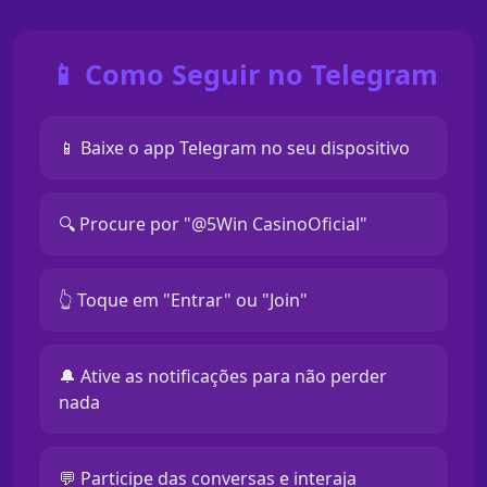
📱 Como Seguir no Telegram
📱 Baixe o app Telegram no seu dispositivo
🔍 Procure por "@5Win CasinoOficial"
👆 Toque em "Entrar" ou "Join"
🔔 Ative as notificações para não perder
nada
💬 Participe das conversas e interaja