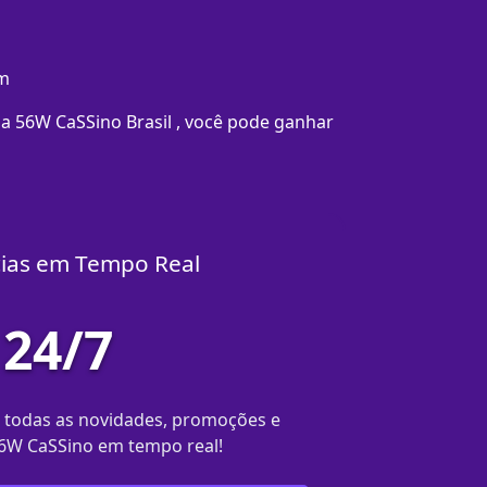
am
da 56W CaSSino Brasil , você pode ganhar
cias em Tempo Real
24/7
e todas as novidades, promoções e
6W CaSSino em tempo real!