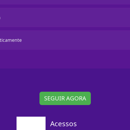
a
aticamente
SEGUIR AGORA
Acessos