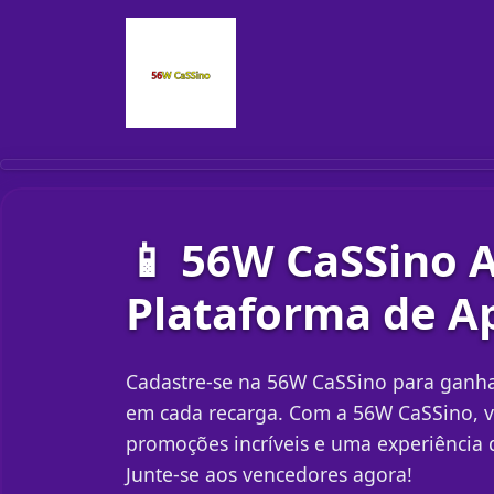
📱 56W CaSSino 
Plataforma de A
Cadastre-se na 56W CaSSino para ganha
em cada recarga. Com a 56W CaSSino, v
promoções incríveis e uma experiência d
Junte-se aos vencedores agora!