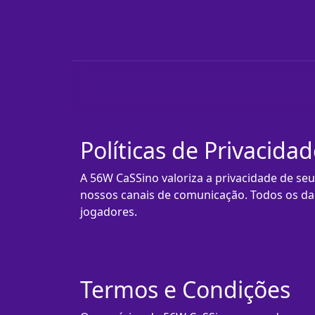
Políticas de Privacida
A 56W CaSSino valoriza a privacidade de se
nossos canais de comunicação. Todos os dad
jogadores.
Termos e Condições