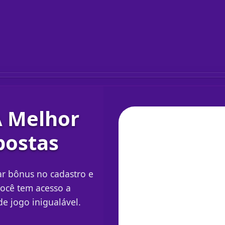
A Melhor
postas
r bônus no cadastro e
ocê tem acesso a
e jogo inigualável.