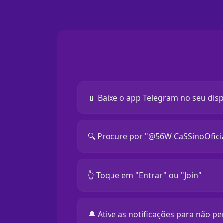
📱 Baixe o app Telegram no seu disp
🔍 Procure por "@56W CaSSinoOfici
👆 Toque em "Entrar" ou "Join"
🔔 Ative as notificações para não p