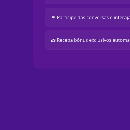
💬 Participe das conversas e interaj
🎁 Receba bônus exclusivos autom