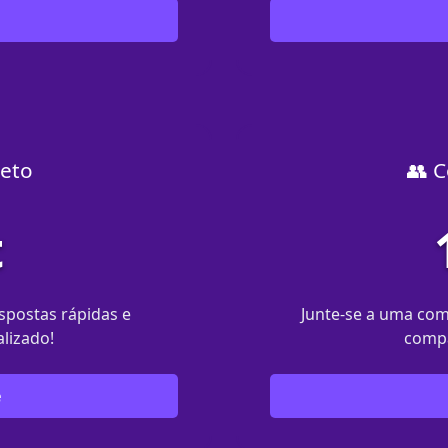
reto
👥 
t
espostas rápidas e
Junte-se a uma com
lizado!
compa
e