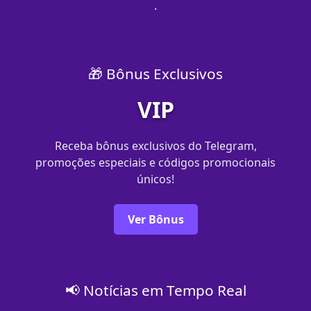
.
🎁 Bônus Exclusivos
VIP
Receba bônus exclusivos do Telegram,
promoções especiais e códigos promocionais
únicos!
Ver Bônus
📢 Notícias em Tempo Real