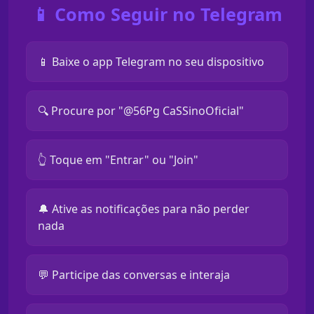
📱 Como Seguir no Telegram
📱 Baixe o app Telegram no seu dispositivo
🔍 Procure por "@56Pg CaSSinoOficial"
👆 Toque em "Entrar" ou "Join"
🔔 Ative as notificações para não perder
nada
💬 Participe das conversas e interaja