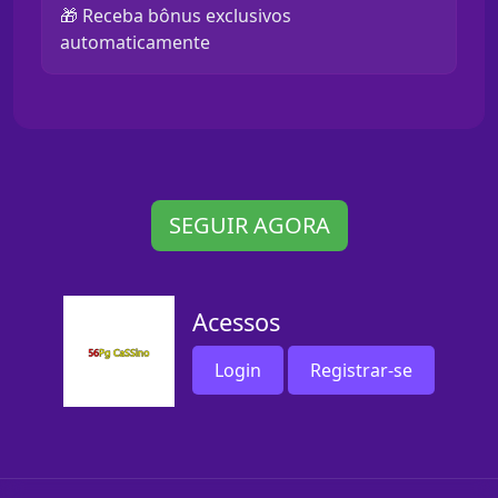
🎁 Receba bônus exclusivos
automaticamente
SEGUIR AGORA
Acessos
Login
Registrar-se