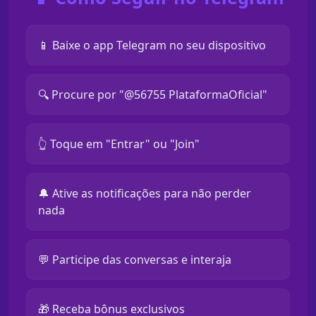
📱 Baixe o app Telegram no seu dispositivo
🔍 Procure por "@56755 PlataformaOficial"
👆 Toque em "Entrar" ou "Join"
🔔 Ative as notificações para não perder
nada
💬 Participe das conversas e interaja
🎁 Receba bônus exclusivos