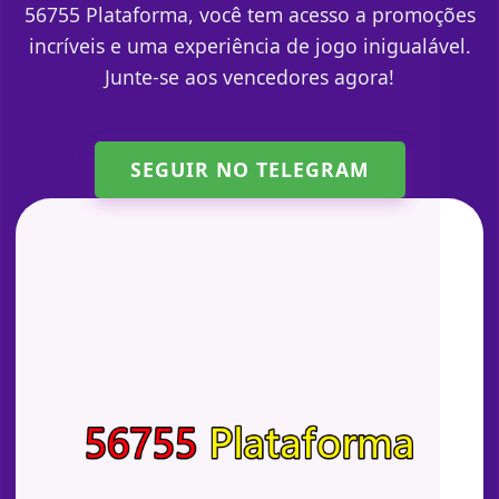
56755 Plataforma, você tem acesso a promoções
incríveis e uma experiência de jogo inigualável.
Junte-se aos vencedores agora!
SEGUIR NO TELEGRAM