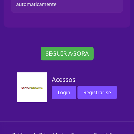
automaticamente
SEGUIR AGORA
Acessos
Login
Registrar-se