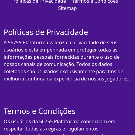
Políticas de Privacidade
Termos e Condições
Sitemap
Políticas de Privacidade
A 56755 Plataforma valoriza a privacidade de seus
usuários e está empenhada em proteger todas as
informações pessoais fornecidas durante o uso de
nossos canais de comunicação. Todos os dados
coletados são utilizados exclusivamente para fins de
melhoria contínua da experiência de nossos jogadores.
Termos e Condições
Os usuários da 56755 Plataforma concordam em
respeitar todas as regras e regulamentos