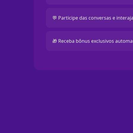
💬 Participe das conversas e interaj
🎁 Receba bônus exclusivos autom