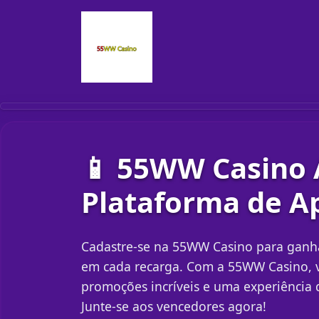
📱 55WW Casino 
Plataforma de A
Cadastre-se na 55WW Casino para ganh
em cada recarga. Com a 55WW Casino, 
promoções incríveis e uma experiência d
Junte-se aos vencedores agora!