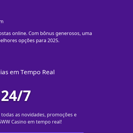
am
ostas online. Com bônus generosos, uma
melhores opções para 2025.
cias em Tempo Real
24/7
e todas as novidades, promoções e
5WW Casino em tempo real!