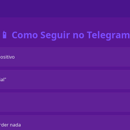
📱 Como Seguir no Telegram
ositivo
al"
erder nada