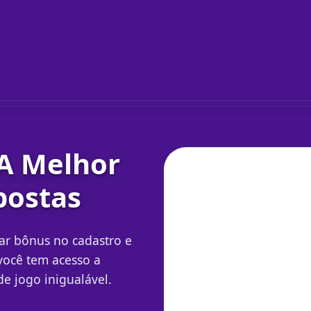
A Melhor
postas
ar bônus no cadastro e
você tem acesso a
e jogo inigualável.