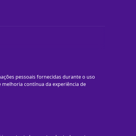
mações pessoais fornecidas durante o uso
e melhoria contínua da experiência de