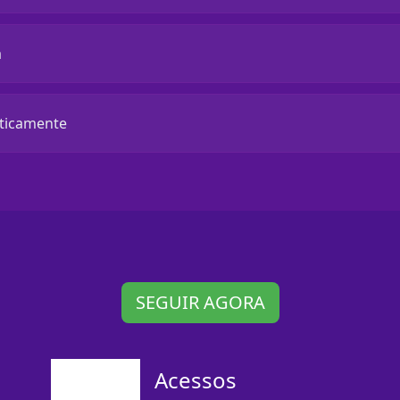
a
aticamente
SEGUIR AGORA
Acessos