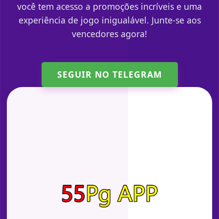
você tem acesso a promoções incríveis e uma
experiência de jogo inigualável. Junte-se aos
vencedores agora!
SEGUIR NO TELEGRAM