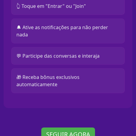
👆 Toque em "Entrar" ou "Join"
🔔 Ative as notificações para não perder
nada
💬 Participe das conversas e interaja
🎁 Receba bônus exclusivos
automaticamente
SEGUIR AGORA