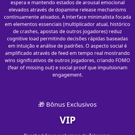
espera e mantendo estados de arousal emocional
elevados através de dopamine release mechanisms
continuamente ativados. A interface minimalista focada
em elementos essenciais (multiplicador atual, histórico
de crashes, apostas de outros jogadores) reduz
cognitive load permitindo decisões rápidas baseadas
em intuição e análise de padrões. O aspecto social é
amplificado através de feed em tempo real mostrando
wins significativos de outros jogadores, criando FOMO
(fear of missing out) e social proof que impulsionam
engagement.
🎁 Bônus Exclusivos
VIP