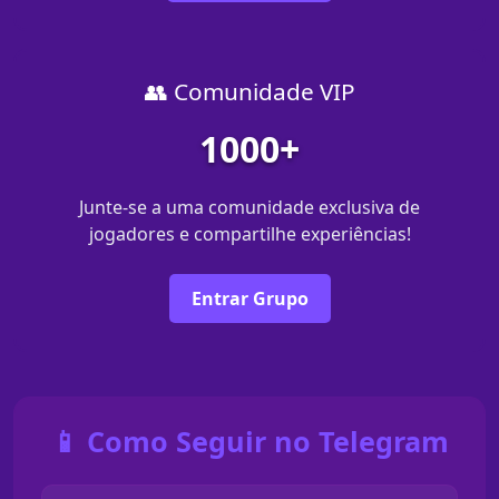
👥 Comunidade VIP
1000+
Junte-se a uma comunidade exclusiva de
jogadores e compartilhe experiências!
Entrar Grupo
📱 Como Seguir no Telegram