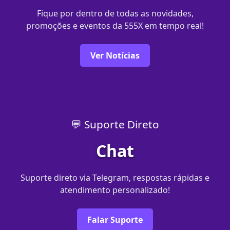
Fique por dentro de todas as novidades,
promoções e eventos da 555X em tempo real!
Ver Notícias
💬 Suporte Direto
Chat
Suporte direto via Telegram, respostas rápidas e
atendimento personalizado!
Falar Suporte