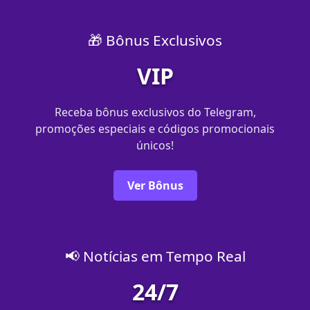
🎁 Bônus Exclusivos
VIP
Receba bônus exclusivos do Telegram,
promoções especiais e códigos promocionais
únicos!
Ver Bônus
📢 Notícias em Tempo Real
24/7