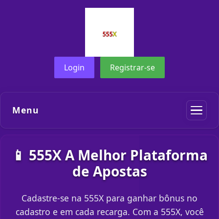
Login
Registrar-se
Menu
📱 555X A Melhor Plataforma
de Apostas
Cadastre-se na 555X para ganhar bônus no
cadastro e em cada recarga. Com a 555X, você