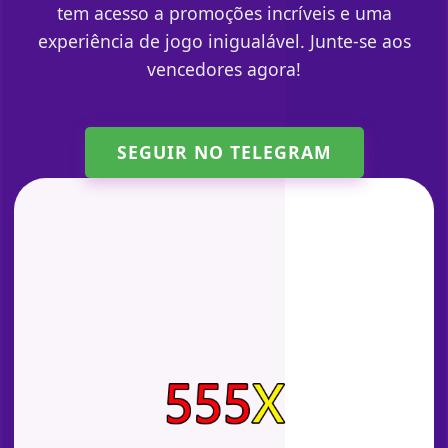
tem acesso a promoções incríveis e uma
experiência de jogo inigualável. Junte-se aos
vencedores agora!
SEGUIR NO TELEGRAM