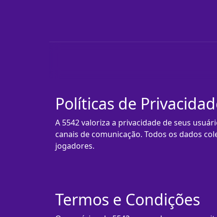
Políticas de Privacida
A 5542 valoriza a privacidade de seus usuá
canais de comunicação. Todos os dados cole
jogadores.
Termos e Condições