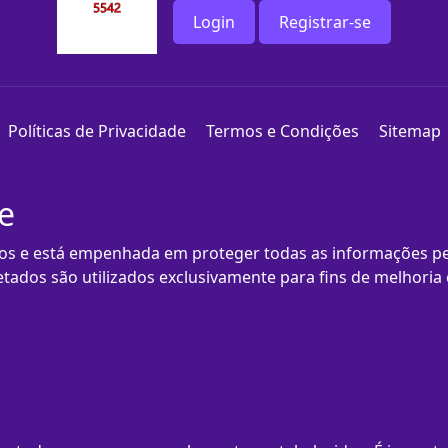
Login
Registrar-se
Políticas de Privacidade
Termos e Condições
Sitemap
de
rios e está empenhada em proteger todas as informações p
tados são utilizados exclusivamente para fins de melhoria