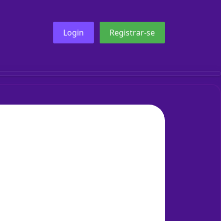
Login
Registrar-se