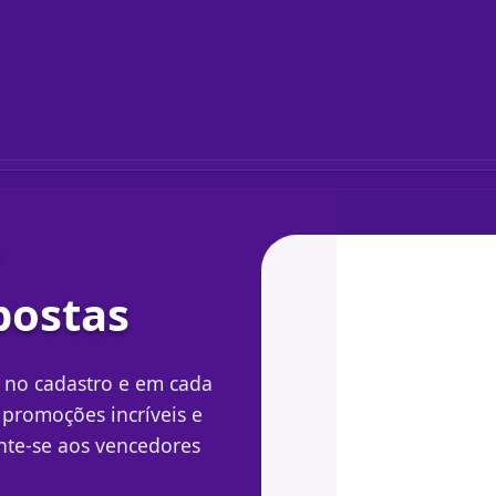
postas
 no cadastro e em cada
 promoções incríveis e
unte-se aos vencedores