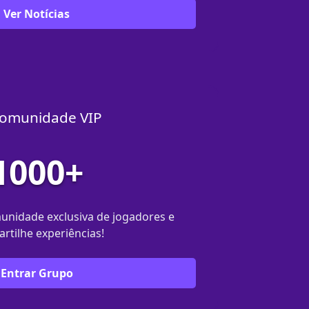
Ver Notícias
Comunidade VIP
1000+
unidade exclusiva de jogadores e
rtilhe experiências!
Entrar Grupo