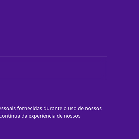
essoais fornecidas durante o uso de nossos
 contínua da experiência de nossos