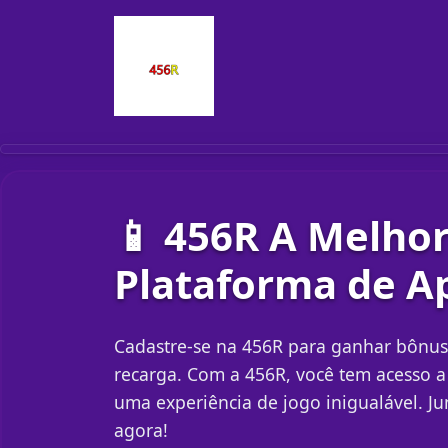
📱 456R A Melho
Plataforma de A
Cadastre-se na 456R para ganhar bônus
recarga. Com a 456R, você tem acesso a
uma experiência de jogo inigualável. J
agora!