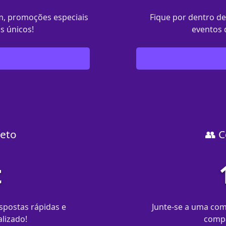
m, promoções especiais
Fique por dentro d
s únicos!
eventos 
reto
👥 
t
espostas rápidas e
Junte-se a uma com
lizado!
compa