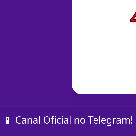
📱 Canal Oficial no Telegram!