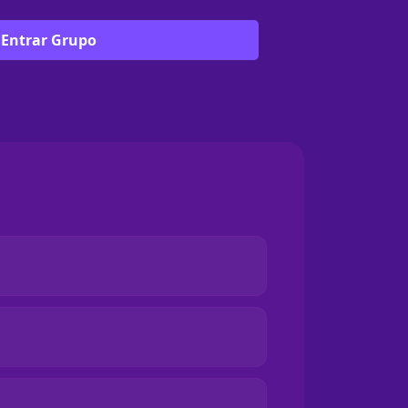
Entrar Grupo