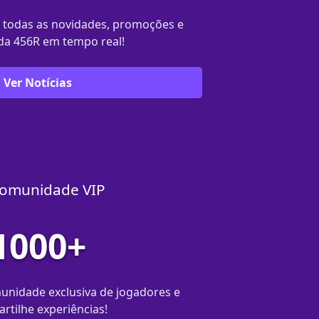
e todas as novidades, promoções e
da 456R em tempo real!
Ver Notícias
Comunidade VIP
1000+
unidade exclusiva de jogadores e
rtilhe experiências!