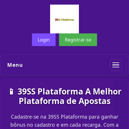
Login
Registrar-se
Menu
📱 39SS Plataforma A Melhor
Plataforma de Apostas
Cadastre-se na 39SS Plataforma para ganhar
bônus no cadastro e em cada recarga. Com a