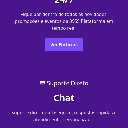
Fique por dentro de todas as novidades,
promoções e eventos da 39SS Plataforma em
tempo real!
Ver Notícias
💬 Suporte Direto
Chat
Suporte direto via Telegram, respostas rápidas e
atendimento personalizado!