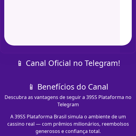
📱 Canal Oficial no Telegram!
📱 Benefícios do Canal
Descubra as vantagens de seguir a 39SS Plataforma no
Telegram
A 39SS Plataforma Brasil simula o ambiente de um
cassino real — com prêmios milionários, reembolsos
generosos e confiança total.