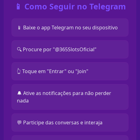
📱 Como Seguir no Telegram
📱 Baixe o app Telegram no seu dispositivo
🔍 Procure por "@365SlotsOficial"
👆 Toque em "Entrar" ou "Join"
🔔 Ative as notificações para não perder
nada
💬 Participe das conversas e interaja