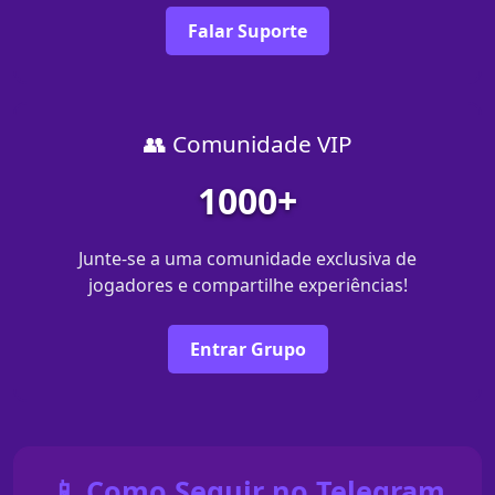
Falar Suporte
👥 Comunidade VIP
1000+
Junte-se a uma comunidade exclusiva de
jogadores e compartilhe experiências!
Entrar Grupo
📱 Como Seguir no Telegram