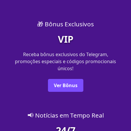
🎁 Bônus Exclusivos
VIP
Receba bônus exclusivos do Telegram,
promoções especiais e códigos promocionais
únicos!
Ver Bônus
📢 Notícias em Tempo Real
24/7