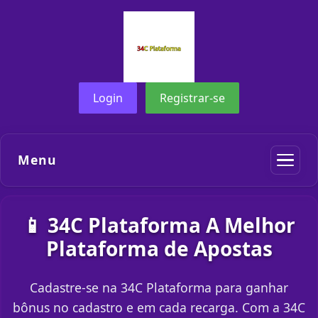
Login
Registrar-se
Menu
📱 34C Plataforma A Melhor
Plataforma de Apostas
Cadastre-se na 34C Plataforma para ganhar
bônus no cadastro e em cada recarga. Com a 34C