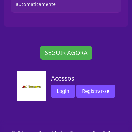
automaticamente
SEGUIR AGORA
Acessos
Login
Registrar-se