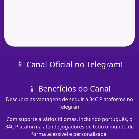
📱 Canal Oficial no Telegram!
📱 Benefícios do Canal
Descubra as vantagens de seguir a 34C Plataforma no
Telegram
Com suporte a vários idiomas, incluindo português, o
34C Plataforma atende jogadores de todo o mundo de
forma acessível e personalizada.