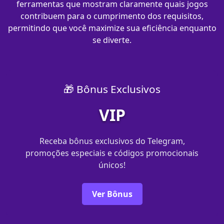
ferramentas que mostram claramente quais jogos
contribuem para o cumprimento dos requisitos,
permitindo que você maximize sua eficiência enquanto
se diverte.
🎁 Bônus Exclusivos
VIP
Receba bônus exclusivos do Telegram,
promoções especiais e códigos promocionais
únicos!
Ver Bônus