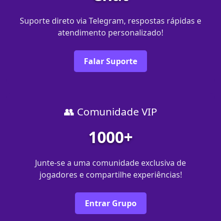
Suporte direto via Telegram, respostas rápidas e
atendimento personalizado!
Falar Suporte
👥 Comunidade VIP
1000+
Junte-se a uma comunidade exclusiva de
jogadores e compartilhe experiências!
Entrar Grupo