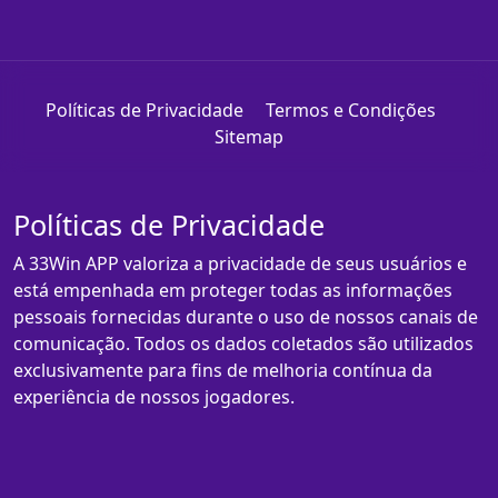
Políticas de Privacidade
Termos e Condições
Sitemap
Políticas de Privacidade
A 33Win APP valoriza a privacidade de seus usuários e
está empenhada em proteger todas as informações
pessoais fornecidas durante o uso de nossos canais de
comunicação. Todos os dados coletados são utilizados
exclusivamente para fins de melhoria contínua da
experiência de nossos jogadores.