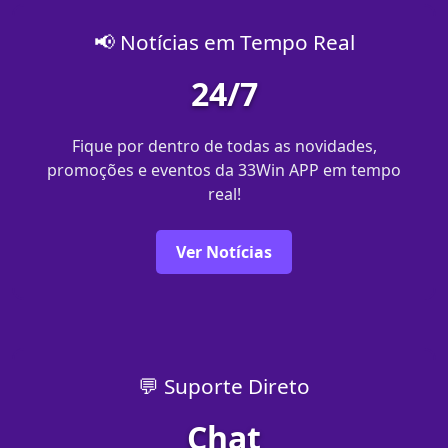
📢 Notícias em Tempo Real
24/7
Fique por dentro de todas as novidades,
promoções e eventos da 33Win APP em tempo
real!
Ver Notícias
💬 Suporte Direto
Chat