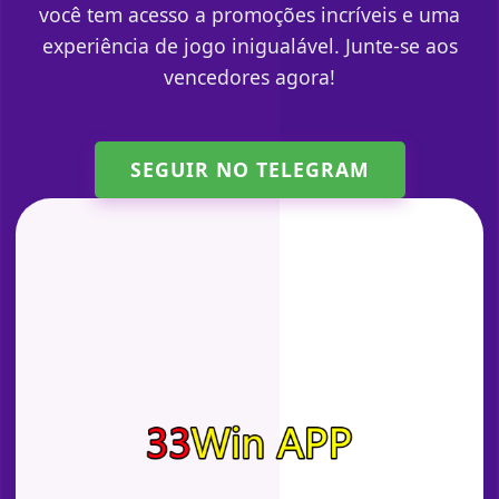
você tem acesso a promoções incríveis e uma
experiência de jogo inigualável. Junte-se aos
vencedores agora!
SEGUIR NO TELEGRAM