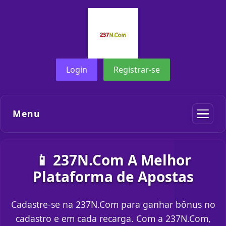
Login
Registrar-se
Menu
📱 237N.Com A Melhor
Plataforma de Apostas
Cadastre-se na 237N.Com para ganhar bônus no
cadastro e em cada recarga. Com a 237N.Com,