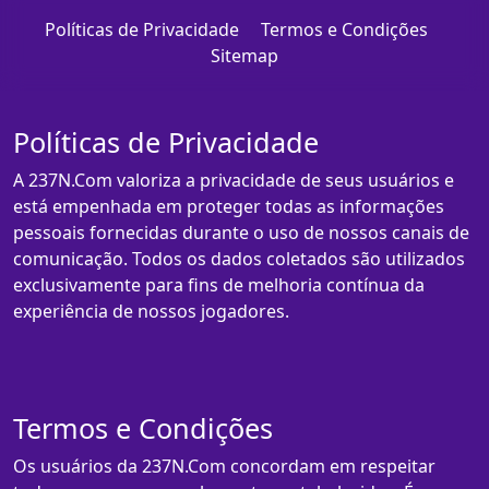
Políticas de Privacidade
Termos e Condições
Sitemap
Políticas de Privacidade
A 237N.Com valoriza a privacidade de seus usuários e
está empenhada em proteger todas as informações
pessoais fornecidas durante o uso de nossos canais de
comunicação. Todos os dados coletados são utilizados
exclusivamente para fins de melhoria contínua da
experiência de nossos jogadores.
Termos e Condições
Os usuários da 237N.Com concordam em respeitar