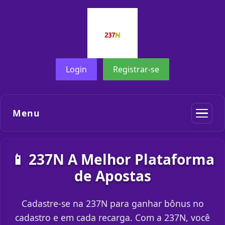
Login
Registrar-se
Menu
📱 237N A Melhor Plataforma
de Apostas
Cadastre-se na 237N para ganhar bônus no
cadastro e em cada recarga. Com a 237N, você