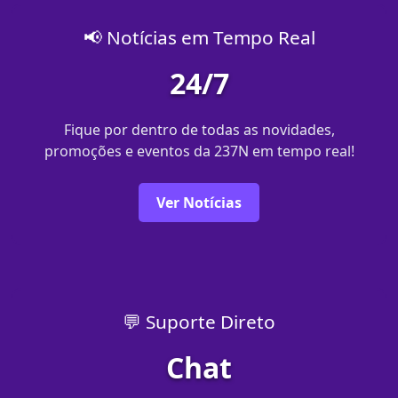
📢 Notícias em Tempo Real
24/7
Fique por dentro de todas as novidades,
promoções e eventos da 237N em tempo real!
Ver Notícias
💬 Suporte Direto
Chat