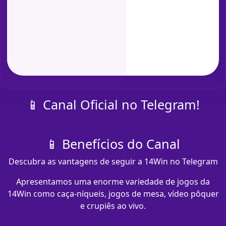
📱 Canal Oficial no Telegram!
📱 Benefícios do Canal
Descubra as vantagens de seguir a 14Win no Telegram
Apresentamos uma enorme variedade de jogos da
14Win como caça-níqueis, jogos de mesa, vídeo pôquer
e crupiês ao vivo.