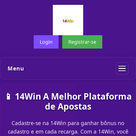
Login
Registrar-se
Menu
📱 14Win A Melhor Plataforma
de Apostas
Cadastre-se na 14Win para ganhar bônus no
cadastro e em cada recarga. Com a 14Win, você