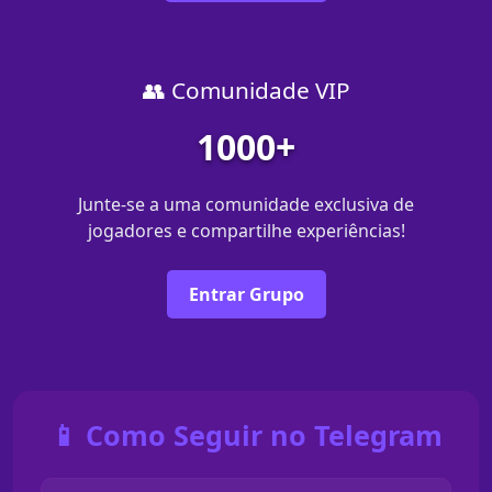
👥 Comunidade VIP
1000+
Junte-se a uma comunidade exclusiva de
jogadores e compartilhe experiências!
Entrar Grupo
📱 Como Seguir no Telegram