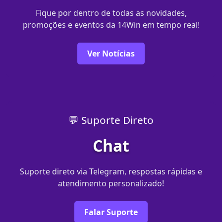
Fique por dentro de todas as novidades,
promoções e eventos da 14Win em tempo real!
Ver Notícias
💬 Suporte Direto
Chat
Suporte direto via Telegram, respostas rápidas e
atendimento personalizado!
Falar Suporte