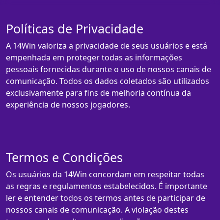
Políticas de Privacidade
A 14Win valoriza a privacidade de seus usuários e está
empenhada em proteger todas as informações
pessoais fornecidas durante o uso de nossos canais de
comunicação. Todos os dados coletados são utilizados
exclusivamente para fins de melhoria contínua da
experiência de nossos jogadores.
Termos e Condições
Os usuários da 14Win concordam em respeitar todas
as regras e regulamentos estabelecidos. É importante
ler e entender todos os termos antes de participar de
nossos canais de comunicação. A violação destes