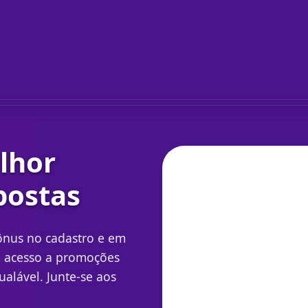
lhor
postas
ônus no cadastro e em
m acesso a promoções
ualável. Junte-se aos