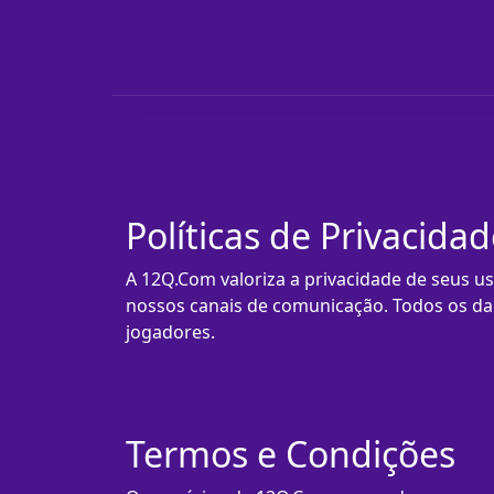
Políticas de Privacida
A 12Q.Com valoriza a privacidade de seus 
nossos canais de comunicação. Todos os dad
jogadores.
Termos e Condições