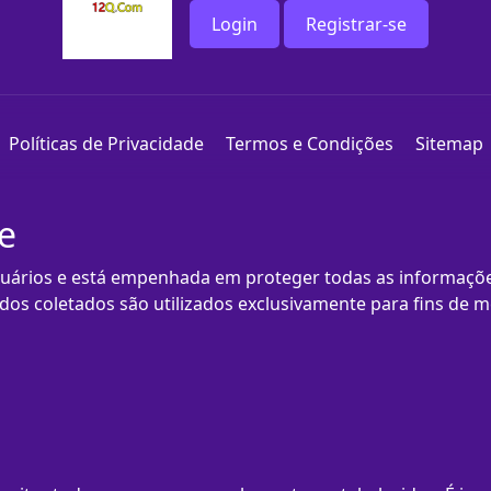
Login
Registrar-se
Políticas de Privacidade
Termos e Condições
Sitemap
de
usuários e está empenhada em proteger todas as informaçõe
os coletados são utilizados exclusivamente para fins de m