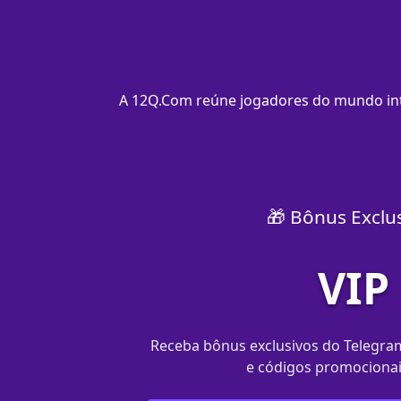
A 12Q.Com reúne jogadores do mundo int
🎁 Bônus Exclu
VIP
Receba bônus exclusivos do Telegra
e códigos promocionai