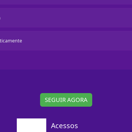
a
aticamente
SEGUIR AGORA
Acessos