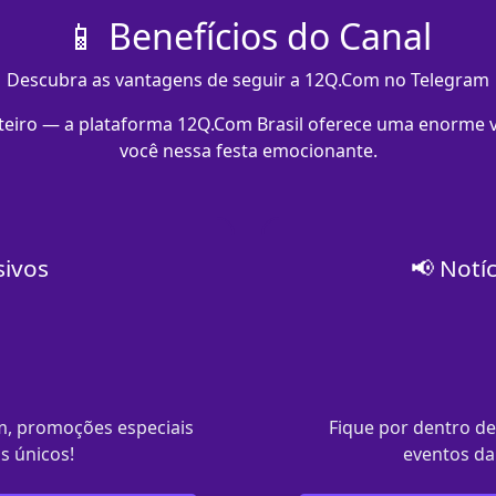
📱 Benefícios do Canal
Descubra as vantagens de seguir a 12Q.Com no Telegram
eiro — a plataforma 12Q.Com Brasil oferece uma enorme v
você nessa festa emocionante.
sivos
📢 Notí
m, promoções especiais
Fique por dentro d
s únicos!
eventos da