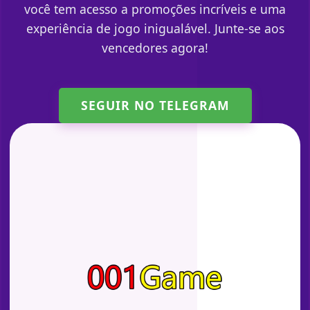
você tem acesso a promoções incríveis e uma
experiência de jogo inigualável. Junte-se aos
vencedores agora!
SEGUIR NO TELEGRAM