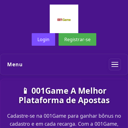
Login
Registrar-se
Menu
📱 001Game A Melhor
Plataforma de Apostas
Cadastre-se na 001Game para ganhar bônus no
cadastro e em cada recarga. Com a 001Game,