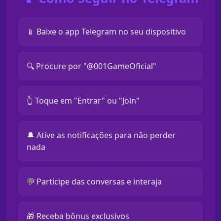
📱 Baixe o app Telegram no seu dispositivo
🔍 Procure por "@001GameOficial"
👆 Toque em "Entrar" ou "Join"
🔔 Ative as notificações para não perder
nada
💬 Participe das conversas e interaja
🎁 Receba bônus exclusivos