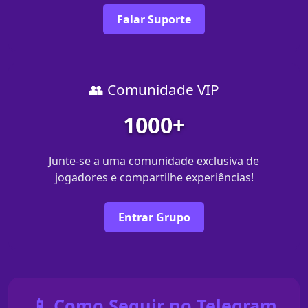
Falar Suporte
👥 Comunidade VIP
1000+
Junte-se a uma comunidade exclusiva de
jogadores e compartilhe experiências!
Entrar Grupo
📱 Como Seguir no Telegram